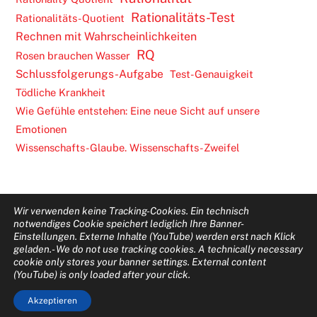
Rationalitäts-Test
Rationalitäts-Quotient
Rechnen mit Wahrscheinlichkeiten
RQ
Rosen brauchen Wasser
Schlussfolgerungs-Aufgabe
Test-Genauigkeit
Tödliche Krankheit
Wie Gefühle entstehen: Eine neue Sicht auf unsere
Emotionen
Wissenschafts-Glaube. Wissenschafts-Zweifel
Wir verwenden keine Tracking-Cookies. Ein technisch
notwendiges Cookie speichert lediglich Ihre Banner-
Einstellungen. Externe Inhalte (YouTube) werden erst nach Klick
Back
geladen.-
We do not use tracking cookies. A technically necessary
cookie only stores your banner settings. External content
To
(YouTube) is only loaded after your click.
Top
Akzeptieren