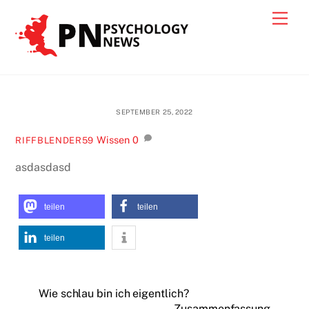
Skip
Men
to
content
SEPTEMBER 25, 2022
Wissen
0
RIFFBLENDER59
asdasdasd
teilen
teilen
teilen
Wie schlau bin ich eigentlich?
Zusammenfassung