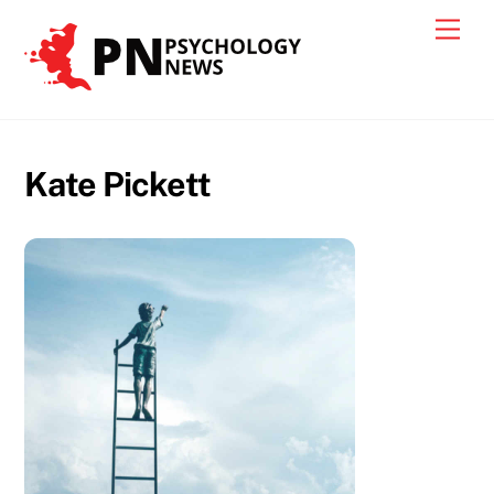
Skip
Men
to
content
Kate Pickett