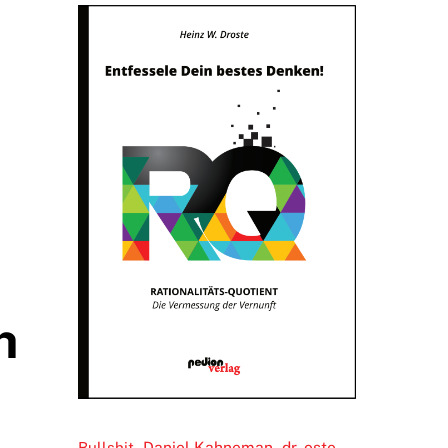
h
Daniel Kahneman
dr. oste
Bullshit