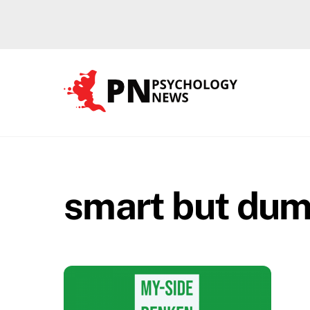
Skip
to
content
smart but du