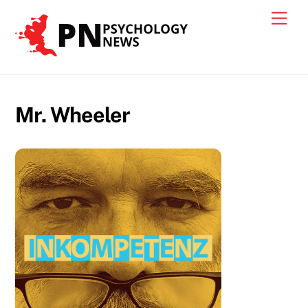
Skip
Men
to
content
Mr. Wheeler