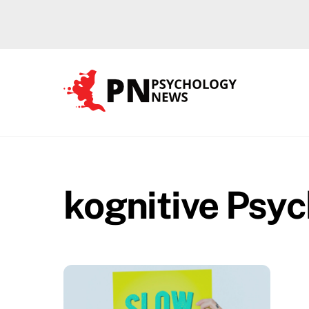
Skip
to
content
kognitive Psyc