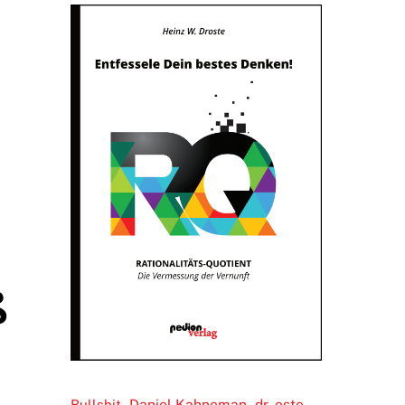
ß
Daniel Kahneman
dr. oste
Bullshit