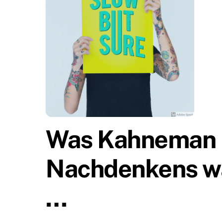
Was Kahneman i
Nachdenkens wa
…