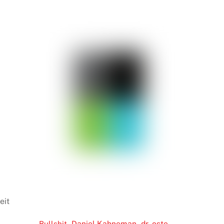
eit
Daniel Kahneman
dr. oste
Bullshit