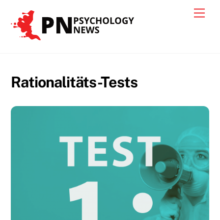
Skip
Men
to
content
Rationalitäts-Tests