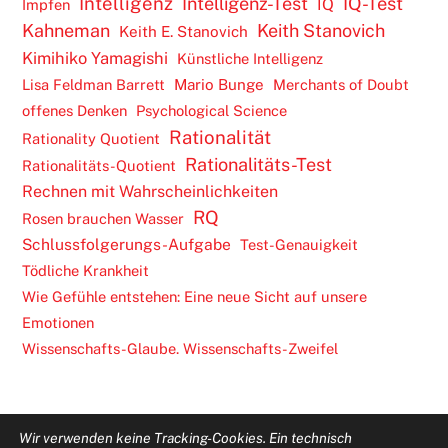
Intelligenz
Intelligenz-Test
IQ-Test
IQ
Impfen
Kahneman
Keith Stanovich
Keith E. Stanovich
Kimihiko Yamagishi
Künstliche Intelligenz
Lisa Feldman Barrett
Mario Bunge
Merchants of Doubt
offenes Denken
Psychological Science
Rationalität
Rationality Quotient
Rationalitäts-Test
Rationalitäts-Quotient
Rechnen mit Wahrscheinlichkeiten
RQ
Rosen brauchen Wasser
Schlussfolgerungs-Aufgabe
Test-Genauigkeit
Tödliche Krankheit
Wie Gefühle entstehen: Eine neue Sicht auf unsere
Emotionen
Wissenschafts-Glaube. Wissenschafts-Zweifel
Wir verwenden keine Tracking-Cookies. Ein technisch